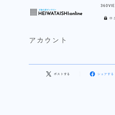
360VI
ロ
リアル
「韓」
アカウント
ウォッ
ノース
ポストする
シェアする