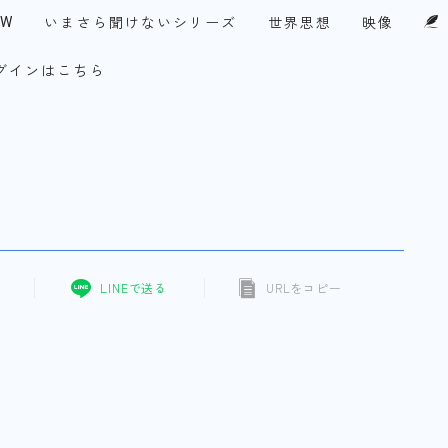
EW
いまさら聞けないシリーズ
世界思想
映像
グインはこちら
UPF-Japan代表メッセージ
・アメリカ
今月の１テーマ
察眼
談論風発
チ！永田町
コリア・ファイル
LINEで送る
URLをコピー