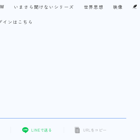
EW
いまさら聞けないシリーズ
世界思想
映像
グインはこちら
UPF-Japan代表メッセージ
・アメリカ
今月の１テーマ
察眼
談論風発
チ！永田町
コリア・ファイル
LINEで送る
URLをコピー