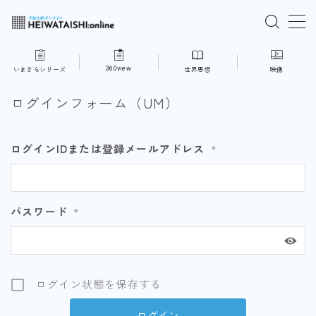
MENU
360view
いまさらシリーズ
世界思想
映像
ご入会はこちら
ログインフォーム（UM）
ログインはこちら
ログインIDまたは登録メールアドレス
*
「HEIWATAISHI:online」について
パスワード
*
プライバシーポリシー
よくあるご質問
ログイン状態を保存する
お問い合わせ