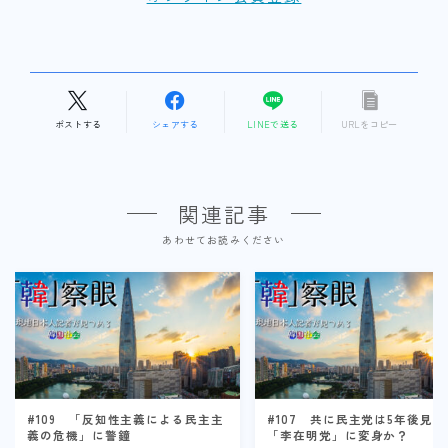
ポストする
シェアする
LINEで送る
URLをコピー
関連記事
あわせてお読みください
#109 「反知性主義による民主主
#107 共に民主党は5年後見据
義の危機」に警鐘
「李在明党」に変身か？