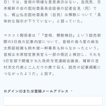
日）では、首相の明確な意思表示はない。自民党、日
本維新の会の国対委員長会談後の記者会見（同）で
も、梶山弘志国対委員長（自民）は解散について「具
体的な指示が下りていない」と語っていた。
マスコミ関係者は「『首相、解散検討』という読売新
聞の9日夜の記事内容について、首相の後ろ盾の麻生
太郎副総裁も鈴木俊一幹事長も知らなかったという。
首相は木原稔官房長官ら一部の側近と検討し、それを
9日官邸で開催された政府与党連絡会議後、維新の吉
村洋文代表と二人だけの席で伝え、読売の記事掲載に
つながったようだ」と話す。
ログインIDまたは登録メールアドレス
*