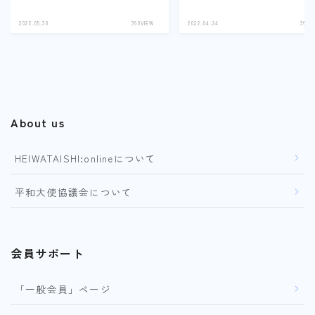
2022.05.30
360VIEW
2022.04.24
360V
About us
HEIWATAISHI:onlineについて
平和大使協議会について
会員サポート
「一般会員」ページ