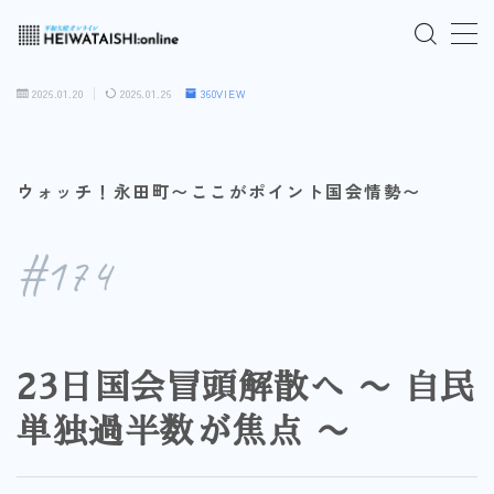
MENU
2026.01.20
2026.01.26
360VIEW
ご入会はこちら
ウォッチ！永田町〜ここがポイント国会情勢〜
ログインはこちら
#174
「HEIWATAISHI:online」について
プライバシーポリシー
23日国会冒頭解散へ 〜 自民
よくあるご質問
単独過半数が焦点 〜
お問い合わせ