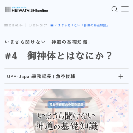
MENU
2018.09.04
2024.06.07
いまさら聞けない「神道の基礎知識」
ご入会はこちら
いまさら聞けない「神道の基礎知識」
#4 御神体とはなにか？
ログインはこちら
「HEIWATAISHI:online」について
UPF-Japan事務総長 | 魚谷俊輔
プライバシーポリシー
よくあるご質問
お問い合わせ