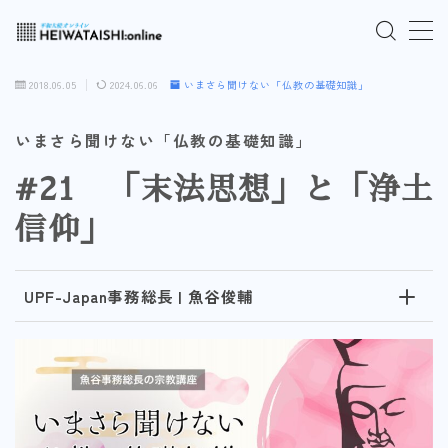
MENU
2018.06.05
2024.06.06
いまさら聞けない「仏教の基礎知識」
ご入会はこちら
いまさら聞けない「仏教の基礎知識」
#21 「末法思想」と「浄土
ログインはこちら
信仰」
「HEIWATAISHI:online」について
UPF-Japan事務総長 | 魚谷俊輔
プライバシーポリシー
よくあるご質問
お問い合わせ