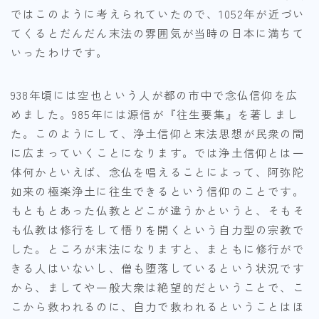
ではこのように考えられていたので、1052年が近づい
てくるとだんだん末法の雰囲気が当時の日本に満ちて
いったわけです。
938年頃には空也という人が都の市中で念仏信仰を広
めました。985年には源信が『往生要集』を著しまし
た。このようにして、浄土信仰と末法思想が民衆の間
に広まっていくことになります。では浄土信仰とは一
体何かといえば、念仏を唱えることによって、阿弥陀
如来の極楽浄土に往生できるという信仰のことです。
もともとあった仏教とどこが違うかというと、そもそ
も仏教は修行をして悟りを開くという自力型の宗教で
した。ところが末法になりますと、まともに修行がで
きる人はいないし、僧も堕落しているという状況です
から、ましてや一般大衆は絶望的だということで、こ
こから救われるのに、自力で救われるということはほ