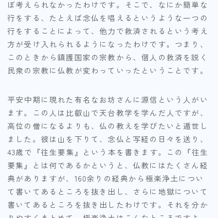
ぼ考えられなかったわけです。そこで、なにか簡単な
行をする、たとえば念仏を唱えるというような一つの
行をすることによって、他力で救済されるという考え
方が受け入れられるようになったわけです。つまり、
このときから鎮護国家の宗教から、個人の救済を説く
民衆の宗教に仏教が変わっていったということです。
平安中期に現れた有名なお坊さんに源信という人がい
ます。この人は比叡山で天台教学を学んだ人ですが、
高位の僧になるよりも、仏の教えを学びたいと遁世し
ました。彼は山を下りて、念仏と写経の日々を送り、
43歳で『往生要集』という本を書きます。この『往生
要集』とは何であるかというと、仏教にはたくさん経
典がありますが、160余りの経典から極楽浄土につい
て書いてあるところを抜き出し、さらに地獄について
書いてあるところを抜き出したわけです。それを分か
りやすくまとめて、極楽浄土はこんなところですよ、