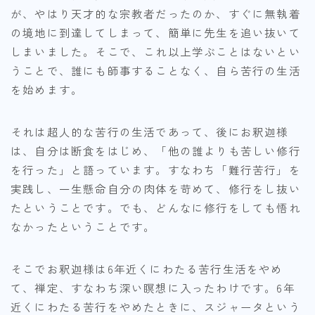
が、やはり天才的な宗教者だったのか、すぐに無執着
の境地に到達してしまって、簡単に先生を追い抜いて
しまいました。そこで、これ以上学ぶことはないとい
うことで、誰にも師事することなく、自ら苦行の生活
を始めます。
それは超人的な苦行の生活であって、後にお釈迦様
は、自分は断食をはじめ、「他の誰よりも苦しい修行
を行った」と語っています。すなわち「難行苦行」を
実践し、一生懸命自分の肉体を苛めて、修行をし抜い
たということです。でも、どんなに修行をしても悟れ
なかったということです。
そこでお釈迦様は6年近くにわたる苦行生活をやめ
て、禅定、すなわち深い瞑想に入ったわけです。6年
近くにわたる苦行をやめたときに、スジャータという