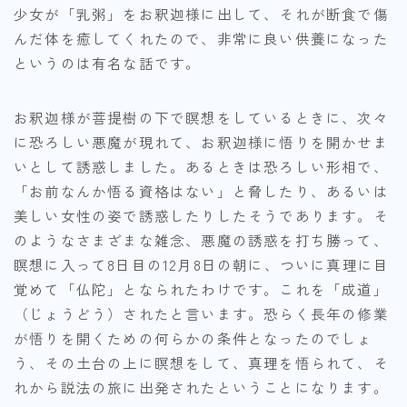
少女が「乳粥」をお釈迦様に出して、それが断食で傷
んだ体を癒してくれたので、非常に良い供養になった
というのは有名な話です。
お釈迦様が菩提樹の下で瞑想をしているときに、次々
に恐ろしい悪魔が現れて、お釈迦様に悟りを開かせま
いとして誘惑しました。あるときは恐ろしい形相で、
「お前なんか悟る資格はない」と脅したり、あるいは
美しい女性の姿で誘惑したりしたそうであります。そ
のようなさまざまな雑念、悪魔の誘惑を打ち勝って、
瞑想に入って8日目の12月8日の朝に、ついに真理に目
覚めて「仏陀」となられたわけです。これを「成道」
（じょうどう）されたと言います。恐らく長年の修業
が悟りを開くための何らかの条件となったのでしょ
う、その土台の上に瞑想をして、真理を悟られて、そ
れから説法の旅に出発されたということになります。