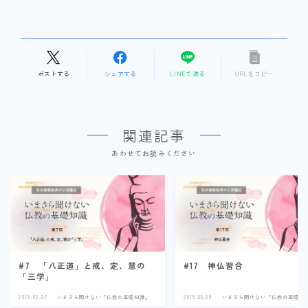
ポストする
シェアする
LINEで送る
URLをコピー
関連記事
あわせてお読みください
#7 「八正道」と戒、定、慧の
#17 神仏習合
「三学」
2018.02.27
いまさら聞けない「仏教の基礎知識」
2018.05.08
いまさら聞けない「仏教の基礎知