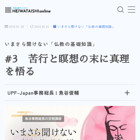
MENU
2018.01.30
2024.06.07
いまさら聞けない「仏教の基礎知識」
ご入会はこちら
いまさら聞けない「仏教の基礎知識」
#3 苦行と瞑想の末に真理
ログインはこちら
を悟る
「HEIWATAISHI:online」について
UPF-Japan事務総長 | 魚谷俊輔
プライバシーポリシー
よくあるご質問
お問い合わせ