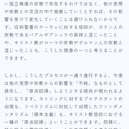
い孤立無援の状態で存在するわけではなく、他の思想
や宗教との交流の中で発展していくとすれば、その影
響を受けて変化していくことは避けられないからで
す。旧約聖書のヤーウェに対する信仰が、カナン人の
宗教であるバアルやアシュラの崇拝と混じったこと
や、キリスト教がローマの宗教やゲルマン人の宗教と
混じったことも、こうした現象の一つと考えることが
できます。
しかし、こうしたプロセスが一通り進行すると、今度
は他の思想や宗教からの影響を「不純」なものとして
排斥し、「原点回帰」しようとする傾向が現われるよ
うになります。カトリックに対するプロテスタントの
出現も、リベラリズムに対抗して出現したファンダメ
ンタリズム（根本主義）も、キリスト教信仰における
一種の「原点回帰」ということができます。同様に、