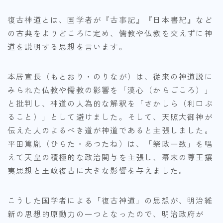
復古神道とは、国学者が『古事記』『日本書紀』など
の古典をよりどころに定め、儒教や仏教を交えずに神
道を説明する思想を言います。
本居宣長（もとおり・のりなが）は、従来の神道説に
みられた仏教や儒教の影響を「漢心（からごころ）」
と批判し、神道の人為的な解釈を「さかしら（利口ぶ
ること）」として避けました。そして、天照大御神が
伝えた人のよるべき道が神道であると主張しました。
平田篤胤（ひらた・あつたね）は、「祭政一致」を唱
えて天皇の積極的な政治関与を主張し、幕末の尊王攘
夷思想と王政復古に大きな影響を与えました。
こうした国学者による「復古神道」の思想が、明治維
新の思想的原動力の一つとなったので、明治政府が