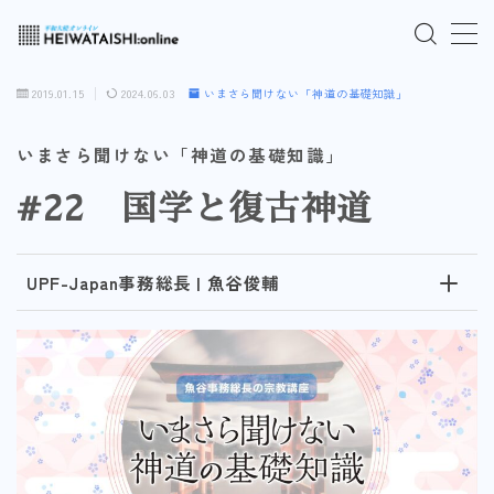
MENU
2019.01.15
2024.06.03
いまさら聞けない「神道の基礎知識」
ご入会はこちら
いまさら聞けない「神道の基礎知識」
#22 国学と復古神道
ログインはこちら
「HEIWATAISHI:online」について
UPF-Japan事務総長 | 魚谷俊輔
プライバシーポリシー
よくあるご質問
お問い合わせ