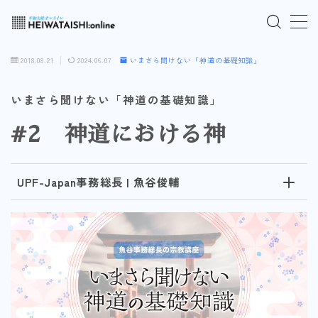
MENU
2018.08.21
2024.06.07
いまさら聞けない「神道の基礎知識」
ご入会はこちら
いまさら聞けない「神道の基礎知識」
#2 神道における神
ログインはこちら
「HEIWATAISHI:online」について
UPF-Japan事務総長 | 魚谷俊輔
プライバシーポリシー
よくあるご質問
お問い合わせ