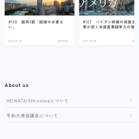
#130 国民5割「結婚の必要な
#127 バイデン政権の保護主
い」
策が招く米国産業競争力の衰
2023.04.22
360VIEW
2024.05.28
360V
About us
HEIWATAISHI:onlineについて
平和大使協議会について