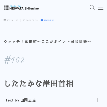
MENU
2022.01.15
2024.06.28
360VIEW
ご入会はこちら
ウォッチ！永田町〜ここがポイント国会情勢〜
ログインはこちら
#102
「HEIWATAISHI:online」について
プライバシーポリシー
したたかな岸田首相
よくあるご質問
お問い合わせ
text by 山岡忠志