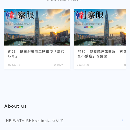
#128 韓国が徴用工賠償で「肩代
#120 梨泰院圧死事故 再び
わり」
全不感症」を露呈
2023.03.19
360VIEW
2022.11.09
360V
About us
HEIWATAISHI:onlineについて