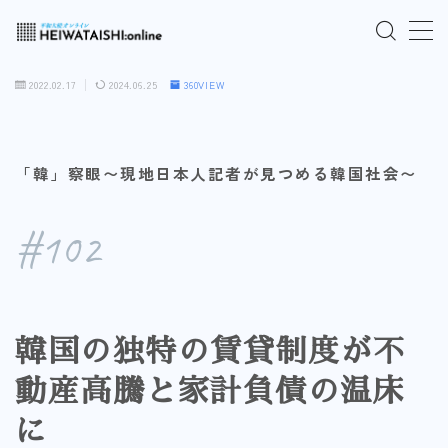
MENU
2022.02.17
2024.06.25
360VIEW
ご入会はこちら
「韓」察眼〜現地日本人記者が見つめる韓国社会〜
ログインはこちら
#102
「HEIWATAISHI:online」について
プライバシーポリシー
韓国の独特の賃貸制度が不
よくあるご質問
動産高騰と家計負債の温床
お問い合わせ
に