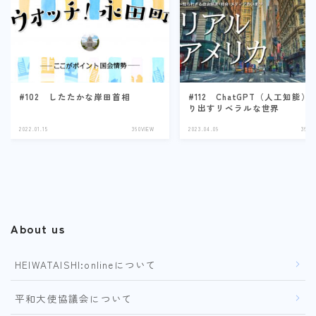
#102 したたかな岸田首相
#112 ChatGPT（人工知能）
り出すリベラルな世界
2022.01.15
360VIEW
2023.04.09
360V
About us
HEIWATAISHI:onlineについて
平和大使協議会について