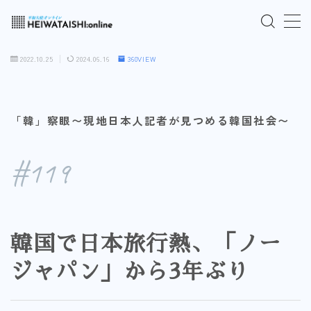
MENU
2022.10.25
2024.06.16
360VIEW
ご入会はこちら
「韓」察眼〜現地日本人記者が見つめる韓国社会〜
ログインはこちら
#119
「HEIWATAISHI:online」について
プライバシーポリシー
韓国で日本旅行熱、「ノー
よくあるご質問
ジャパン」から3年ぶり
お問い合わせ