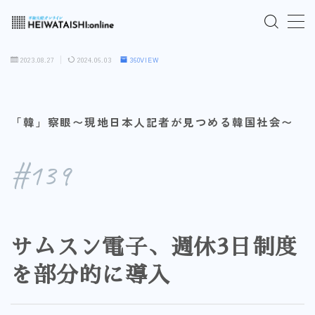
MENU
2023.08.27
2024.06.03
360VIEW
ご入会はこちら
「韓」察眼〜現地日本人記者が見つめる韓国社会〜
ログインはこちら
#139
「HEIWATAISHI:online」について
プライバシーポリシー
サムスン電子、週休3日制度
よくあるご質問
を部分的に導入
お問い合わせ