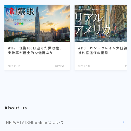
#116 任期100日迎えた尹政権、
#110 ロン・クレイン大統領
支持率が歴史的な低調ぶり
補佐官退任の衝撃
2022.09.10
360VIEW
2023.02.17
360V
About us
HEIWATAISHI:onlineについて