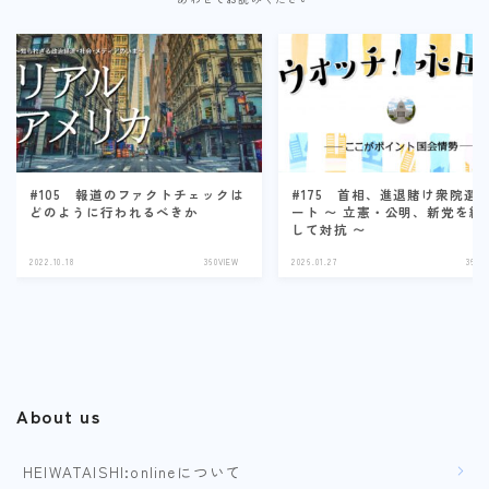
#105 報道のファクトチェックは
#175 首相、進退賭け衆院選
どのように行われるべきか
ート 〜 立憲・公明、新党を結
して対抗 〜
2022.10.18
360VIEW
2026.01.27
360V
About us
HEIWATAISHI:onlineについて