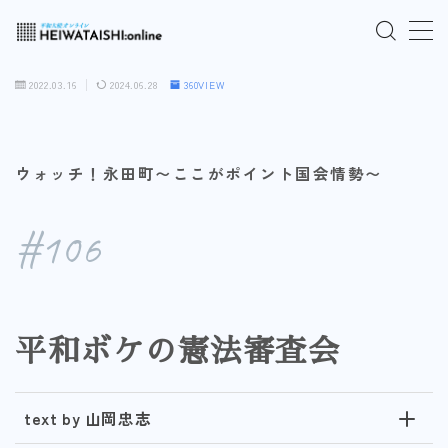
MENU
2022.03.16
2024.06.28
360VIEW
ご入会はこちら
ウォッチ！永田町〜ここがポイント国会情勢〜
ログインはこちら
#106
「HEIWATAISHI:online」について
プライバシーポリシー
平和ボケの憲法審査会
よくあるご質問
お問い合わせ
text by 山岡忠志