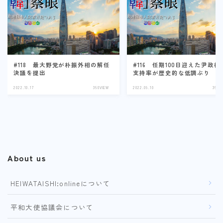
#118 最大野党が朴振外相の解任
#116 任期100日迎えた尹政権
決議を提出
支持率が歴史的な低調ぶり
2022.10.17
360VIEW
2022.09.10
360V
About us
HEIWATAISHI:onlineについて
平和大使協議会について