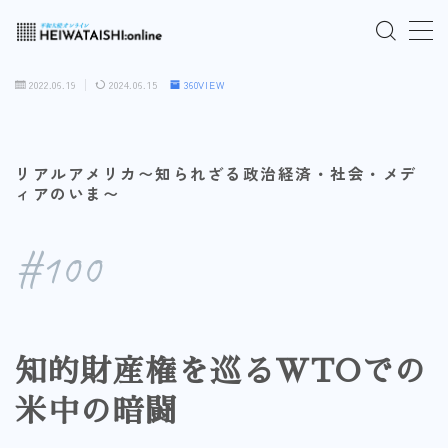
MENU
2022.06.19
2024.06.15
360VIEW
ご入会はこちら
リアルアメリカ〜知られざる政治経済・社会・メデ
ログインはこちら
ィアのいま〜
「HEIWATAISHI:online」について
#100
プライバシーポリシー
よくあるご質問
知的財産権を巡るWTOでの
米中の暗闘
お問い合わせ