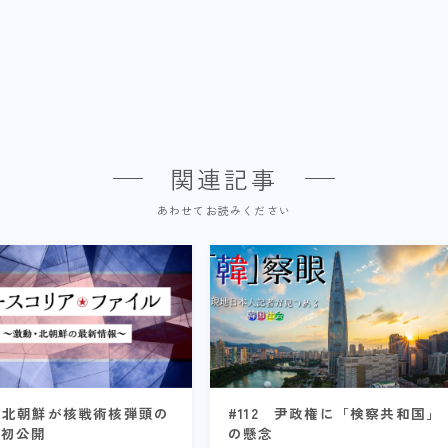
関連記事
あわせてお読みください
4 北朝鮮が核戦術核弾頭の
#112 尹政権に「検察共和国」
を初公開
の懸念