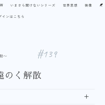
EW
いまさら聞けないシリーズ
世界思想
映像
グインはこちら
UPF-Japan代表メッセージ
・アメリカ
今月の１テーマ
察眼
談論風発
チ！永田町
コリア・ファイル
#139
勢〜
遠のく解散