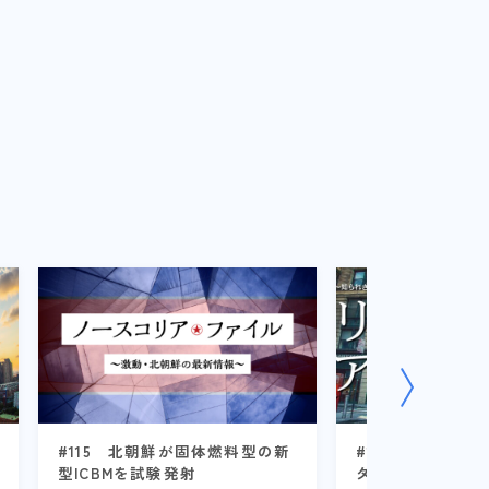
#115 北朝鮮が固体燃料型の新
#115 共和党大
型ICBMを試験発射
ダークホースは誰