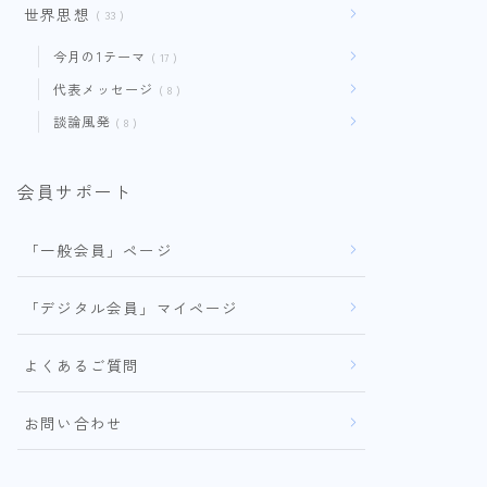
世界思想
33
今月の1テーマ
17
代表メッセージ
8
談論風発
8
会員サポート
「一般会員」ページ
「デジタル会員」マイページ
よくあるご質問
お問い合わせ