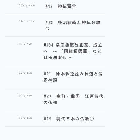
135
views
#19 神仏習合
124
views
#23 明治維新と神仏分離
令
89
views
#184 皇室典範改正案、成立
へ 〜 「国旗損壊罪」など
目玉法案も 〜
82
views
#21 神本仏迹説の神道と儒
家神道
76
views
#27 室町・戦国・江戸時代
の仏教
73
views
#29 現代日本の仏教①