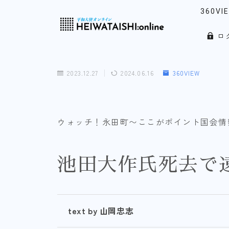
360VI
ロ
リアル
「韓」
2023.12.27
2024.06.16
360VIEW
ウォッ
ノース
ウォッチ！永田町〜ここがポイント国会情
池田大作氏死去で
text by 山岡忠志