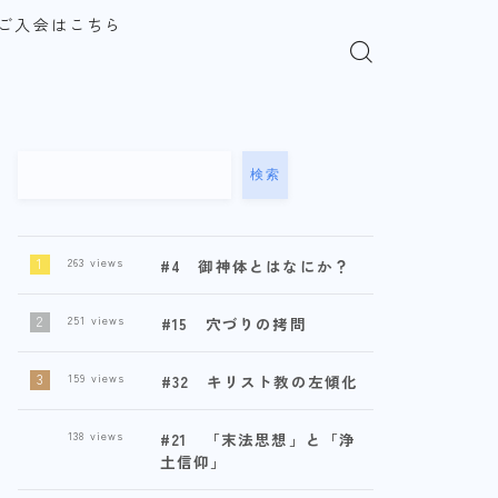
ご入会はこちら
検索
263
views
#4 御神体とはなにか？
251
views
#15 穴づりの拷問
159
views
#32 キリスト教の左傾化
138
views
#21 「末法思想」と「浄
土信仰」