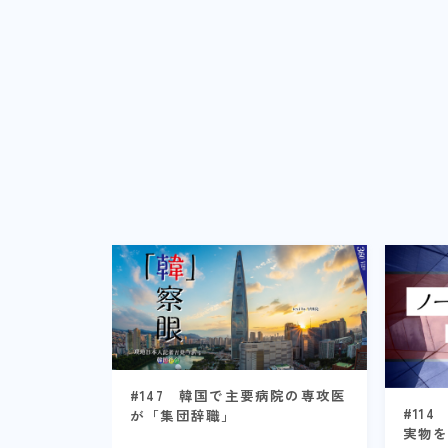
#147 韓国で主要病院の専攻医
#11
が「集団辞職」
実物