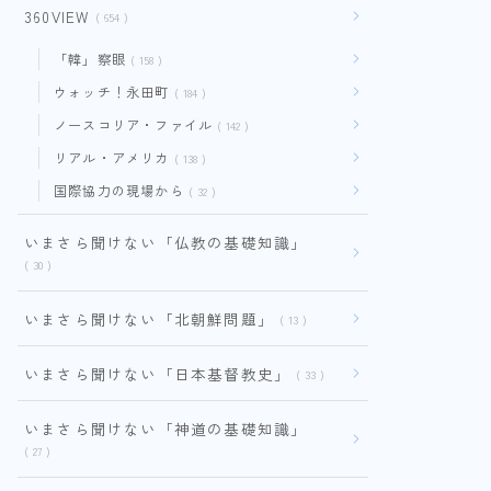
360VIEW
654
「韓」察眼
158
ウォッチ！永田町
184
ノースコリア・ファイル
142
リアル・アメリカ
138
国際協力の現場から
32
いまさら聞けない「仏教の基礎知識」
30
いまさら聞けない「北朝鮮問題」
13
いまさら聞けない「日本基督教史」
33
いまさら聞けない「神道の基礎知識」
27