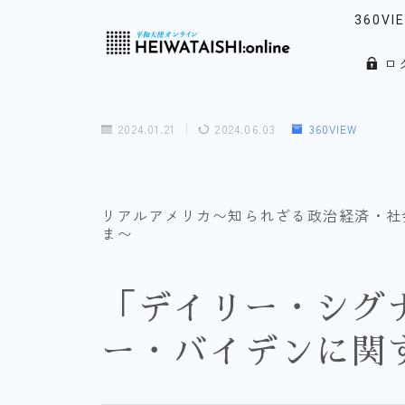
360VI
ロ
リアル
「韓」
2024.01.21
2024.06.03
360VIEW
ウォッ
ノース
リアルアメリカ〜知られざる政治経済・社
ま〜
「デイリー・シグ
ー・バイデンに関