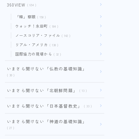
360VIEW
654
「韓」察眼
158
ウォッチ！永田町
184
ノースコリア・ファイル
142
リアル・アメリカ
138
国際協力の現場から
32
いまさら聞けない「仏教の基礎知識」
30
いまさら聞けない「北朝鮮問題」
13
いまさら聞けない「日本基督教史」
33
いまさら聞けない「神道の基礎知識」
27