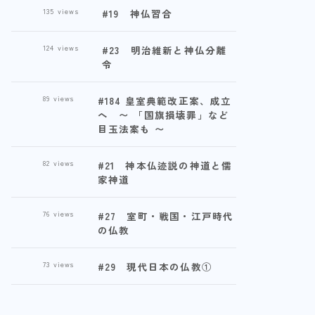
135
views
#19 神仏習合
124
views
#23 明治維新と神仏分離
令
89
views
#184 皇室典範改正案、成立
へ 〜 「国旗損壊罪」など
目玉法案も 〜
82
views
#21 神本仏迹説の神道と儒
家神道
76
views
#27 室町・戦国・江戸時代
の仏教
73
views
#29 現代日本の仏教①