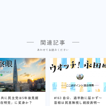
関連記事
あわせてお読みください
7 共に民主党は5年後見据
#163 自公、過半数に届かず〜
李在明党」に変身か？
首相は民意無視し続投表明〜