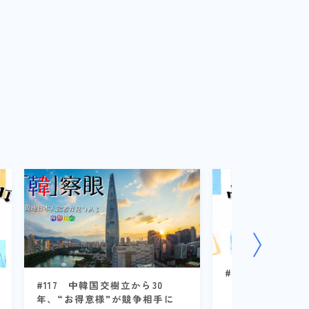
#145 安倍派4
#117 中韓国交樹立から30
年、“お得意様”が競争相手に