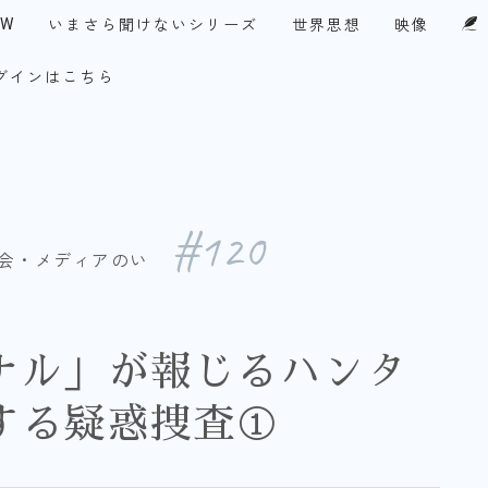
EW
いまさら聞けないシリーズ
世界思想
映像
グインはこちら
UPF-Japan代表メッセージ
・アメリカ
今月の１テーマ
察眼
談論風発
チ！永田町
コリア・ファイル
#120
会・メディアのい
ナル」が報じるハンタ
する疑惑捜査①