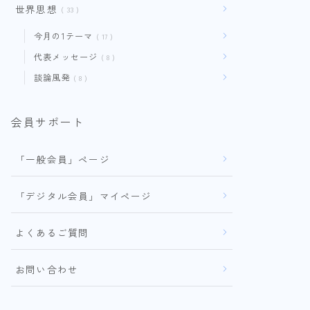
世界思想
33
今月の1テーマ
17
代表メッセージ
8
談論風発
8
会員サポート
「一般会員」ページ
「デジタル会員」マイページ
よくあるご質問
お問い合わせ