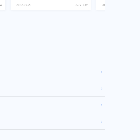
EW
2022.09.28
360VIEW
2024.03.28