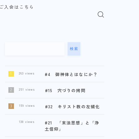
ご入会はこちら
検索
263
views
#4 御神体とはなにか？
251
views
#15 穴づりの拷問
159
views
#32 キリスト教の左傾化
138
views
#21 「末法思想」と「浄
土信仰」