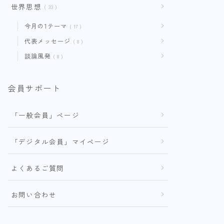
世界思想
33
今月の1テーマ
17
代表メッセージ
8
談論風発
8
会員サポート
「一般会員」ページ
「デジタル会員」マイページ
よくあるご質問
お問い合わせ