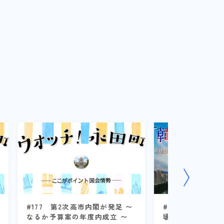
#177 第2次高市内閣が発足 〜
#101 高層マン
なるか予算案の年度内成立 〜
壊事故 韓国社会