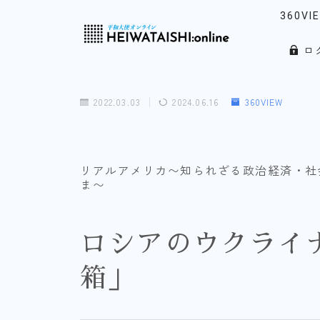
360VI
ロ
リアル
「韓」
2022.03.03
2024.06.16
360VIEW
ウォッ
ノース
リアルアメリカ〜知られざる政治経済・社
ま〜
ロシアのウクライ
箱」