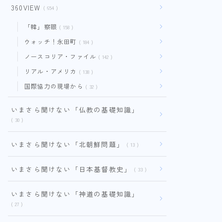
360VIEW
654
「韓」察眼
158
ウォッチ！永田町
184
ノースコリア・ファイル
142
リアル・アメリカ
138
国際協力の現場から
32
いまさら聞けない「仏教の基礎知識」
30
いまさら聞けない「北朝鮮問題」
13
いまさら聞けない「日本基督教史」
33
いまさら聞けない「神道の基礎知識」
27