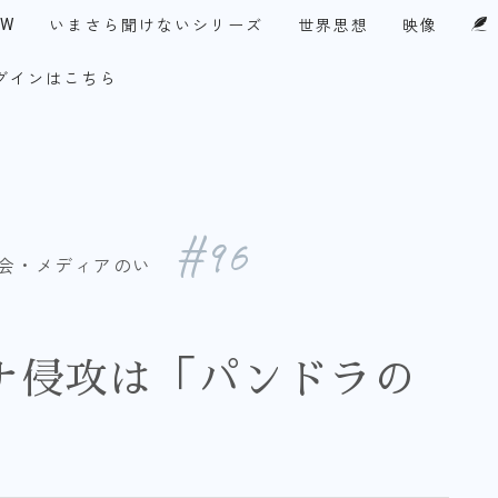
EW
いまさら聞けないシリーズ
世界思想
映像
グインはこちら
UPF-Japan代表メッセージ
・アメリカ
今月の１テーマ
察眼
談論風発
チ！永田町
コリア・ファイル
#96
会・メディアのい
ナ侵攻は「パンドラの