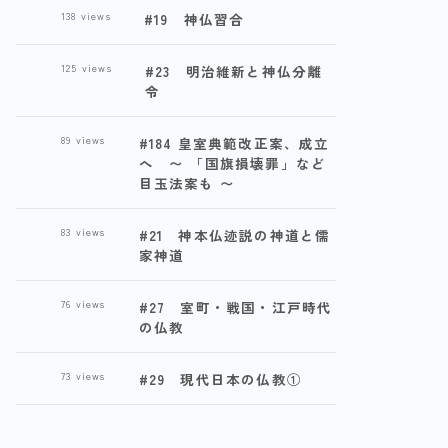
138
views
#19 神仏習合
125
views
#23 明治維新と神仏分離
令
89
views
#184 皇室典範改正案、成立
へ 〜 「国旗損壊罪」など
目玉法案も 〜
83
views
#21 神本仏迹説の神道と儒
家神道
76
views
#27 室町・戦国・江戸時代
の仏教
73
views
#29 現代日本の仏教①