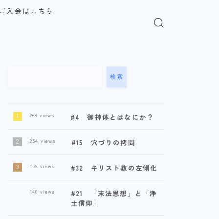
ご入会はこちら
検索
268
views
#4 御神体とはなにか？
254
views
#15 穴づりの拷問
159
views
#32 キリスト教の左傾化
140
views
#21 「末法思想」と「浄
土信仰」