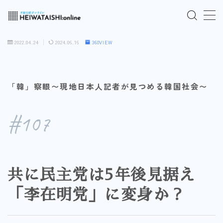
MENU
2022.04.24
2024.06.16
360VIEW
ご入会はこちら
「韓」察眼〜現地日本人記者が見つめる韓国社会〜
ログインはこちら
#107
「HEIWATAISHI:online」について
プライバシーポリシー
共に民主党は5年後見据え
よくあるご質問
「李在明党」に変身か？
お問い合わせ