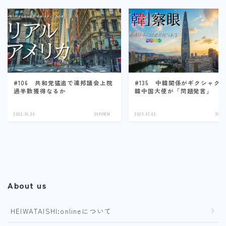
#106 共和党猛追で連邦議会上院
#135 中韓関係がギクシャク
過半数獲得なるか
韓中国大使が「問題発言」
2022.10.30
360VIEW
2023.07.02
360V
About us
HEIWATAISHI:onlineについて