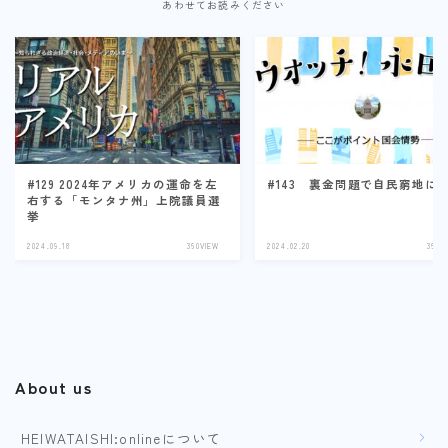
あわせてお読みください
#129 2024年アメリカの運命を左
#143 裏金問題で自民窮地に
右する「モンタナ州」上院議員選
挙
2024.09.18
360VIEW
2024.02.20
360V
About us
HEIWATAISHI:onlineについて