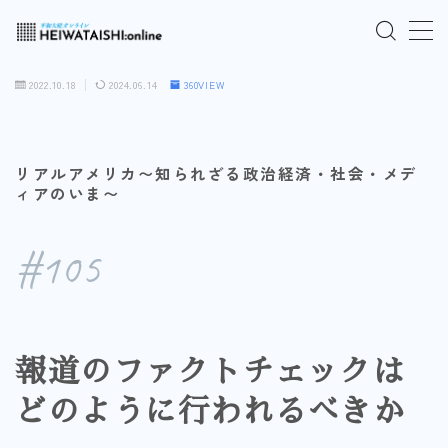
MENU
2022.10.18
2024.06.14
360VIEW
ご入会はこちら
リアルアメリカ〜知られざる政治経済・社会・メデ
ログインはこちら
ィアのいま〜
「HEIWATAISHI:online」について
#105
プライバシーポリシー
よくあるご質問
報道のファクトチェックは
どのように行われるべきか
お問い合わせ