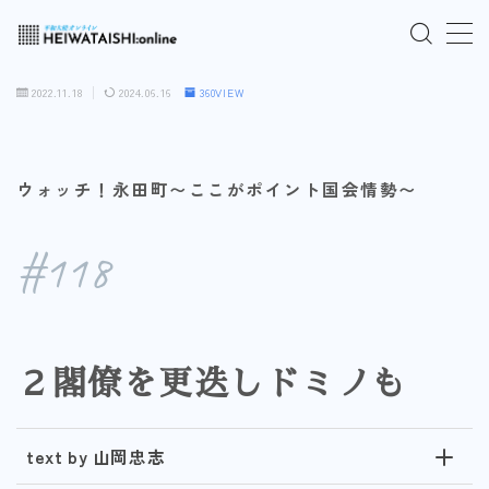
MENU
2022.11.18
2024.06.16
360VIEW
ご入会はこちら
ウォッチ！永田町〜ここがポイント国会情勢〜
ログインはこちら
#118
「HEIWATAISHI:online」について
プライバシーポリシー
２閣僚を更迭しドミノも
よくあるご質問
お問い合わせ
text by 山岡忠志