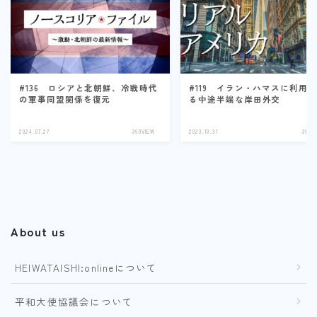
#136 ロシアと北朝鮮、冷戦時代
#119 イラン・ハマスに利用
の軍事同盟関係を復元
る中途半端な岸田外交
2024.07.27
360VIEW
2023.10.31
360V
About us
HEIWATAISHI:onlineについて
平和大使協議会について