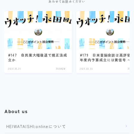
あわせてお読みください
#147 自民案大幅後退で規正法成
#179 日米首脳会談は高評価 
立か
年度内予算成立には黄信号 〜
2024.05.31
360VIEW
2026.03.30
360V
About us
HEIWATAISHI:onlineについて