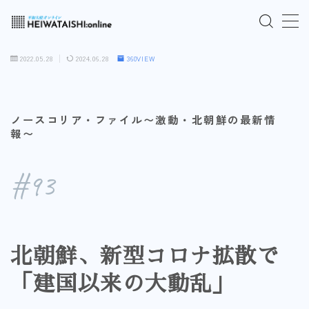
MENU
2022.05.28
2024.06.28
360VIEW
ご入会はこちら
ノースコリア・ファイル〜激動・北朝鮮の最新情
ログインはこちら
報〜
「HEIWATAISHI:online」について
#93
プライバシーポリシー
よくあるご質問
北朝鮮、新型コロナ拡散で
「建国以来の大動乱」
お問い合わせ