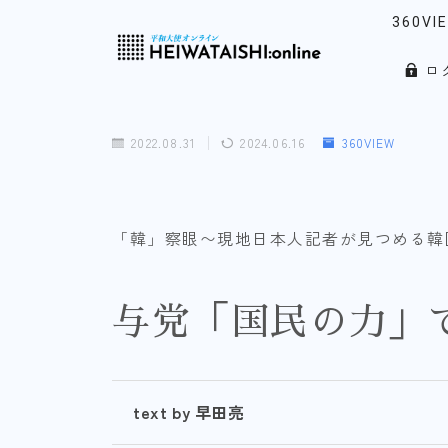
360VI
ロ
リアル
「韓」
2022.08.31
2024.06.16
360VIEW
ウォッ
ノース
「韓」察眼〜現地日本人記者が見つめる韓
与党「国民の力」
text by 早田亮