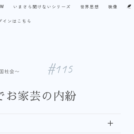
EW
いまさら聞けないシリーズ
世界思想
映像
グインはこちら
UPF-Japan代表メッセージ
・アメリカ
今月の１テーマ
察眼
談論風発
チ！永田町
コリア・ファイル
#115
国社会〜
でお家芸の内紛