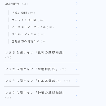
360VIEW
654
「韓」察眼
158
ウォッチ！永田町
184
ノースコリア・ファイル
142
リアル・アメリカ
138
国際協力の現場から
32
いまさら聞けない「仏教の基礎知識」
30
いまさら聞けない「北朝鮮問題」
13
いまさら聞けない「日本基督教史」
33
いまさら聞けない「神道の基礎知識」
27