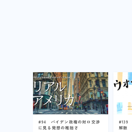
#94 バイデン政権の対ロ交渉
#13
に見る発想の稚拙さ
解散