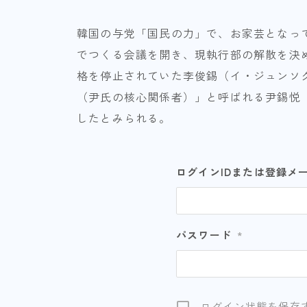
韓国の与党「国民の力」で、お家芸となっ
でつくる会議を開き、現執行部の解散を決
格を停止されていた李俊錫（イ・ジュンソ
（尹氏の核心関係者）」と呼ばれる尹錫悦
したとみられる。
ログインIDまたは登録メ
パスワード
*
ログイン状態を保存