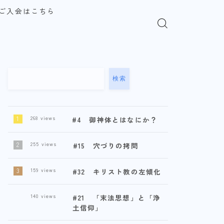
ご入会はこちら
検索
268
views
#4 御神体とはなにか？
255
views
#15 穴づりの拷問
159
views
#32 キリスト教の左傾化
140
views
#21 「末法思想」と「浄
土信仰」