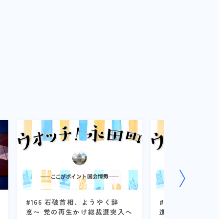
#166 石破首相、ようやく辞
#159 学術会議
意〜 党の再生かけ総裁選突入へ
進 〜 自民の別