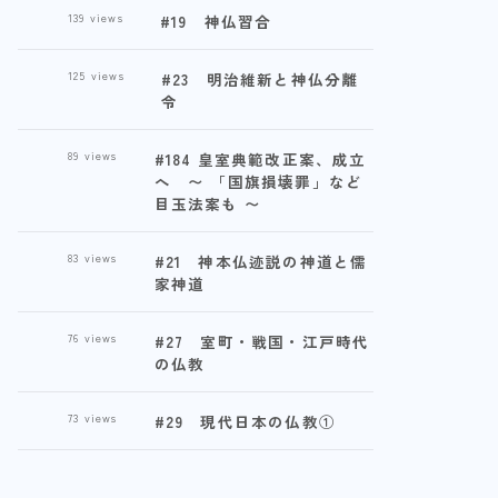
139
views
#19 神仏習合
125
views
#23 明治維新と神仏分離
令
89
views
#184 皇室典範改正案、成立
へ 〜 「国旗損壊罪」など
目玉法案も 〜
83
views
#21 神本仏迹説の神道と儒
家神道
76
views
#27 室町・戦国・江戸時代
の仏教
73
views
#29 現代日本の仏教①