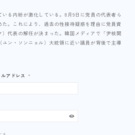
ている内紛が激化している。8月9日に党員の代表者ら
めた。これにより、過去の性接待疑惑を理由に党員資
ク）代表の解任が決まった。韓国メディアで「尹核関
（ユン・ソンニョル）大統領に近い議員が背後で主導
ールアドレス
*
する