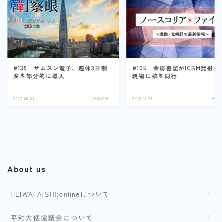
#139 サムスン電子、週休3日制
#105 金総書記がICBM発射指
度を部分的に導入
現場に娘を同行
2023.08.27
360VIEW
2022.11.28
360V
About us
HEIWATAISHI:onlineについて
平和大使協議会について