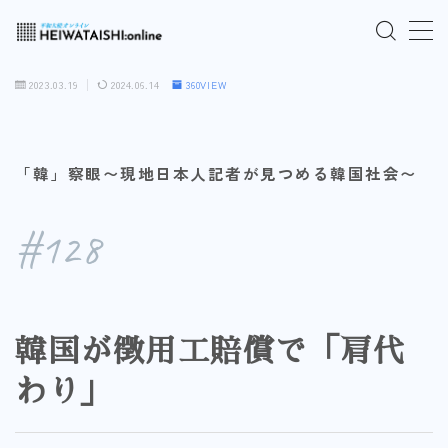
MENU
2023.03.19
2024.06.14
360VIEW
ご入会はこちら
「韓」察眼〜現地日本人記者が見つめる韓国社会〜
ログインはこちら
#128
「HEIWATAISHI:online」について
プライバシーポリシー
韓国が徴用工賠償で「肩代
よくあるご質問
わり」
お問い合わせ