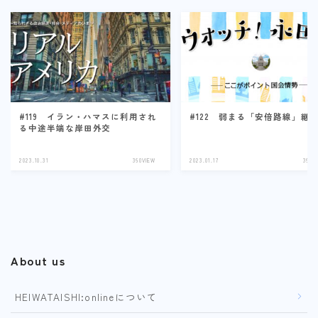
#119 イラン・ハマスに利用され
#122 弱まる「安倍路線」継
る中途半端な岸田外交
2023.10.31
360VIEW
2023.01.17
360V
About us
HEIWATAISHI:onlineについて