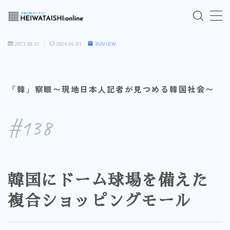
MENU
2023.08.01
2024.06.03
360VIEW
ご入会はこちら
「韓」察眼〜現地日本人記者が見つめる韓国社会〜
ログインはこちら
#138
「HEIWATAISHI:online」について
プライバシーポリシー
韓国にドーム球場を備えた
よくあるご質問
複合ショッピングモール
お問い合わせ