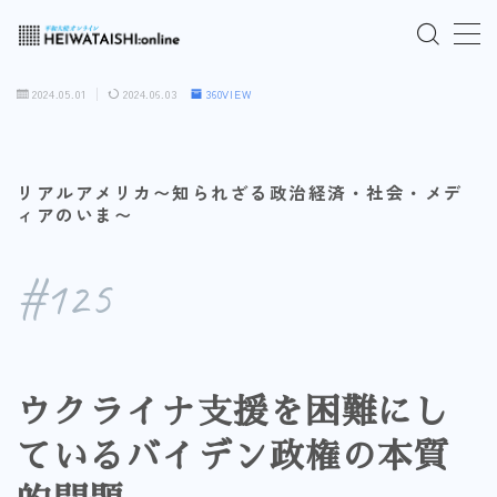
MENU
2024.05.01
2024.06.03
360VIEW
ご入会はこちら
リアルアメリカ〜知られざる政治経済・社会・メデ
ログインはこちら
ィアのいま〜
「HEIWATAISHI:online」について
#125
プライバシーポリシー
よくあるご質問
ウクライナ支援を困難にし
ているバイデン政権の本質
お問い合わせ