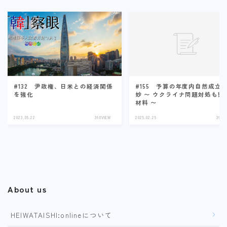
#132 尹政権、日米との経済関係
#155 予算の年度内自然成立
を強化
妙 〜 ウクライナ問題対処も懸
材料 〜
2023.05.22
360VIEW
2025.02.25
360V
About us
HEIWATAISHI:onlineについて