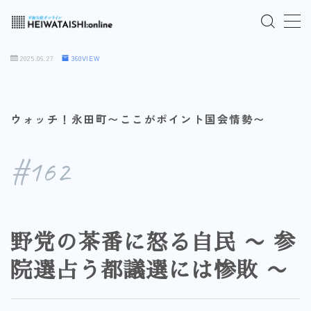
MENU
2025.06.27
360VIEW
ご入会はこちら
ウォッチ！永田町〜ここがポイント国会情勢〜
ログインはこちら
#162
「HEIWATAISHI:online」について
プライバシーポリシー
野党の茶番に怒る自民 〜 参
よくあるご質問
院選占う都議選には惨敗 〜
お問い合わせ