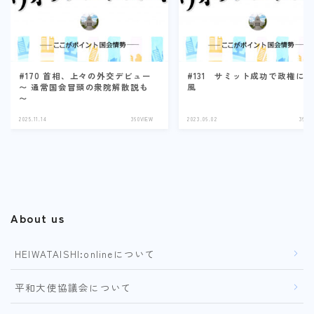
#170 首相、上々の外交デビュー
#131 サミット成功で政権に
〜 通常国会冒頭の衆院解散説も
風
〜
2025.11.14
360VIEW
2023.06.02
360V
About us
HEIWATAISHI:onlineについて
平和大使協議会について