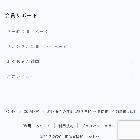
会員サポート
「一般会員」ページ
「デジタル会員」マイページ
よくあるご質問
お問い合わせ
HOME
360VIEW
#162 野党の茶番に怒る自民 〜 参院選占う都議選には惨敗
＞
＞
ご利用にあたって
利用規約
プライバシーポリシー
2017–2026 HEIWATAISHI:online