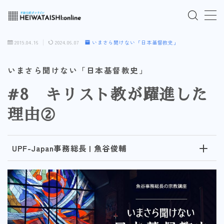
MENU
2019.04.16
2024.06.07
いまさら聞けない「日本基督教史」
ご入会はこちら
いまさら聞けない「日本基督教史」
#8 キリスト教が躍進した
ログインはこちら
理由②
「HEIWATAISHI:online」について
UPF-Japan事務総長 | 魚谷俊輔
プライバシーポリシー
よくあるご質問
お問い合わせ