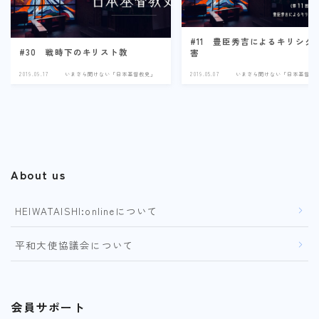
#11 豊臣秀吉によるキリシタ
#30 戦時下のキリスト教
害
2019.09.17
いまさら聞けない「日本基督教史」
2019.05.07
いまさら聞けない「日本基督教
About us
HEIWATAISHI:onlineについて
平和大使協議会について
会員サポート