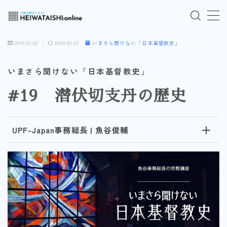
MENU
2019.07.02
2024.06.07
いまさら聞けない「日本基督教史」
ご入会はこちら
いまさら聞けない「日本基督教史」
#19 潜伏切支丹の歴史
ログインはこちら
「HEIWATAISHI:online」について
UPF-Japan事務総長 | 魚谷俊輔
プライバシーポリシー
よくあるご質問
お問い合わせ