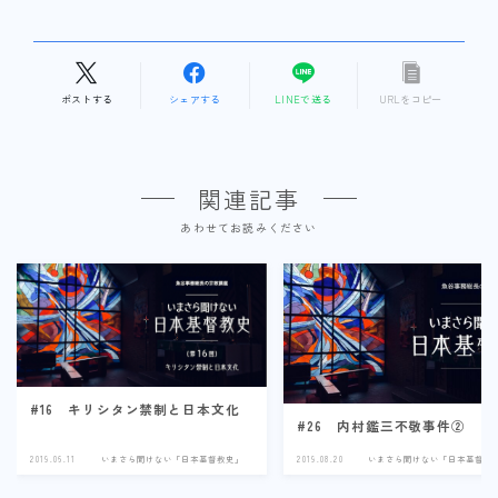
ポストする
シェアする
LINEで送る
URLをコピー
関連記事
あわせてお読みください
#16 キリシタン禁制と日本文化
#26 内村鑑三不敬事件②
2019.06.11
いまさら聞けない「日本基督教史」
2019.08.20
いまさら聞けない「日本基督教