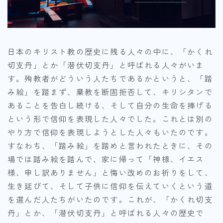
日本のキリスト教の歴史に残る人々の中に、「かくれ
切支丹」とか「潜伏切支丹」と呼ばれる人々がいま
す。殉教者がどういう人たちであるかというと、「踏
み絵」を踏まず、棄教を断固拒否して、キリシタンで
あることを告白し続ける、そして自分の生命を捧げる
という形で信仰を表現した人々でした。これとは別の
やり方で信仰を表現しようとした人々もいたのです。
すなわち、「踏み絵」を踏めと言われたときに、その
場では踏み絵を踏んで、家に帰って「神様、イエス
様、申し訳ありません」と悔い改めのお祈りをして、
生き延びて、そして子供に信仰を伝えていくという道
を選んだ人たちがいたのです。これが、「かくれ切支
丹」とか、「潜伏切支丹」と呼ばれる人々の歴史で