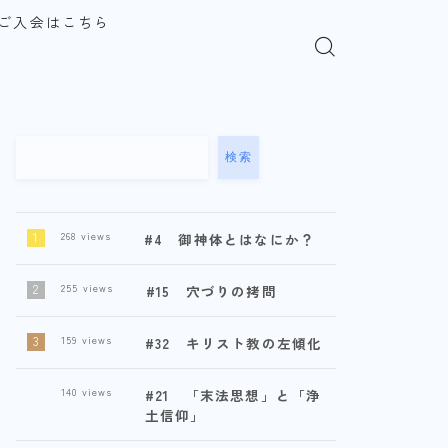
ご入会はこちら
検索
268
views
#4 御神体とはなにか？
255
views
#15 穴づりの拷問
159
views
#32 キリスト教の左傾化
140
views
#21 「末法思想」と「浄
土信仰」