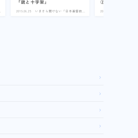
『銃と十字架』
②
2019.06.25
いまさら聞けない「日本基督教
2019.04.16
いまさら聞
史」
史」