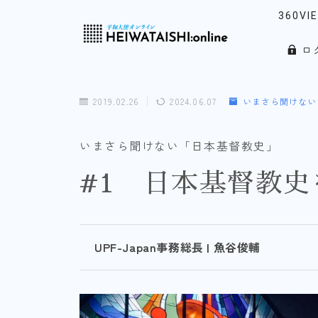
360VI
ロ
リアル
「韓」
2019.02.26
2024.06.07
いまさら聞けない
ウォッ
ノース
いまさら聞けない「日本基督教史」
#1 日本基督教
UPF-Japan事務総長 | 魚谷俊輔