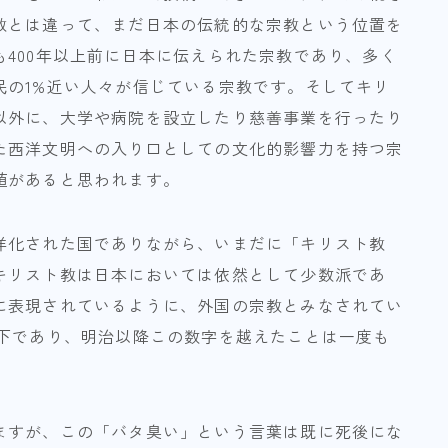
教とは違って、まだ日本の伝統的な宗教という位置を
400年以上前に日本に伝えられた宗教であり、多く
民の1%近い人々が信じている宗教です。そしてキリ
以外に、大学や病院を設立したり慈善事業を行ったり
た西洋文明への入り口としての文化的影響力を持つ宗
値があると思われます。
洋化された国でありながら、いまだに「キリスト教
キリスト教は日本においては依然として少数派であ
に表現されているように、外国の宗教とみなされてい
以下であり、明治以降この数字を越えたことは一度も
ますが、この「バタ臭い」という言葉は既に死後にな