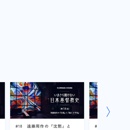
#18 遠藤周作の『沈黙』と
#8 キリスト教