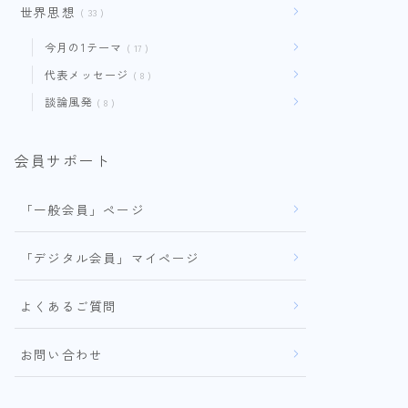
世界思想
33
今月の1テーマ
17
代表メッセージ
8
談論風発
8
会員サポート
「一般会員」ページ
「デジタル会員」マイページ
よくあるご質問
お問い合わせ