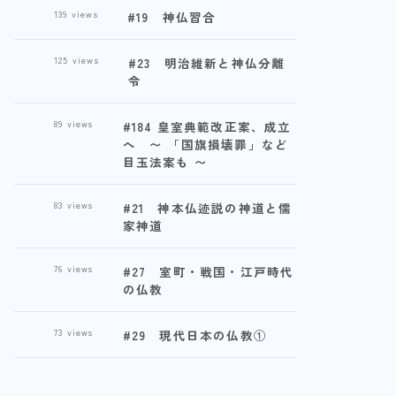
139
views
#19 神仏習合
125
views
#23 明治維新と神仏分離
令
89
views
#184 皇室典範改正案、成立
へ 〜 「国旗損壊罪」など
目玉法案も 〜
83
views
#21 神本仏迹説の神道と儒
家神道
76
views
#27 室町・戦国・江戸時代
の仏教
73
views
#29 現代日本の仏教①