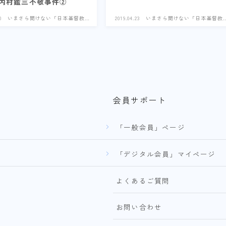
 内村鑑三不敬事件②
0
いまさら聞けない「日本基督教
2019.04.23
いまさら聞けない「日本基督教
史」
史」
会員サポート
「一般会員」ページ
「デジタル会員」マイページ
よくあるご質問
お問い合わせ