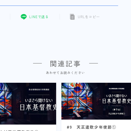
LINEで送る
URLをコピー
関連記事
あわせてお読みください
#9 天正遣欧少年使節①