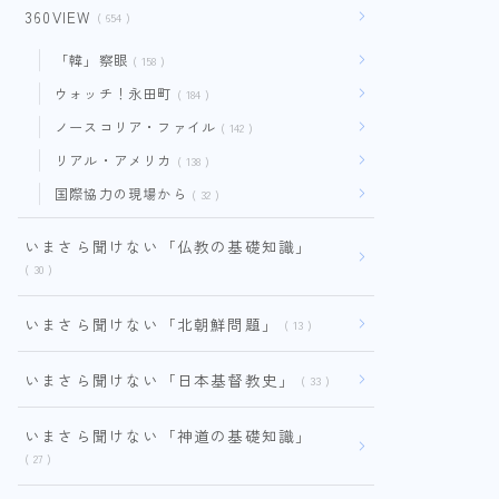
360VIEW
654
「韓」察眼
158
ウォッチ！永田町
184
ノースコリア・ファイル
142
リアル・アメリカ
138
国際協力の現場から
32
いまさら聞けない「仏教の基礎知識」
30
いまさら聞けない「北朝鮮問題」
13
いまさら聞けない「日本基督教史」
33
いまさら聞けない「神道の基礎知識」
27