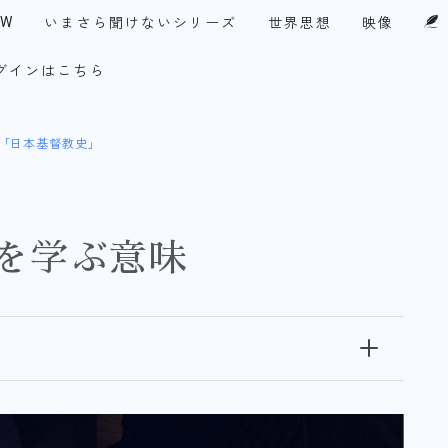
EW
いまさら聞けないシリーズ
世界思想
映像
グインはこちら
UPF-Japan代表メッセージ
・アメリカ
今月の１テーマ
察眼
「日本基督教史」
談論風発
チ！永田町
コリア・ファイル
史を学ぶ意味