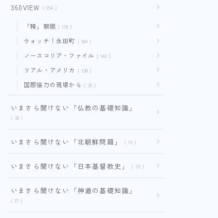
360VIEW
654
「韓」察眼
158
ウォッチ！永田町
184
ノースコリア・ファイル
142
リアル・アメリカ
138
国際協力の現場から
32
いまさら聞けない「仏教の基礎知識」
30
いまさら聞けない「北朝鮮問題」
13
いまさら聞けない「日本基督教史」
33
いまさら聞けない「神道の基礎知識」
27