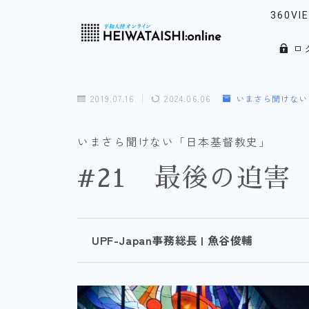
360VI
ロ
リアル
「韓」
2019.07.16
2024.06.06
いまさら聞けない
ウォッ
ノース
いまさら聞けない「日本基督教史」
#21 最後の迫害
UPF-Japan事務総長 | 魚谷俊輔