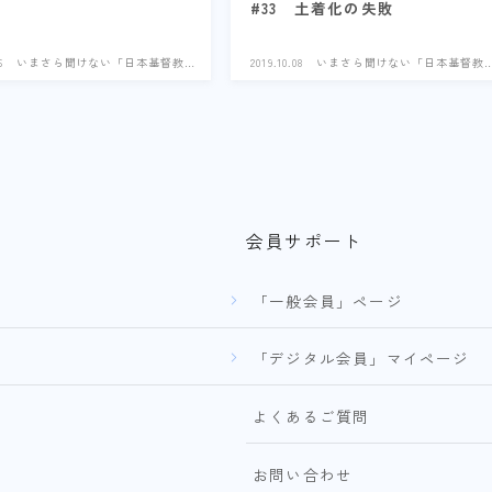
#33 土着化の失敗
6
いまさら聞けない「日本基督教
2019.10.08
いまさら聞けない「日本基督教
史」
史」
会員サポート
「一般会員」ページ
「デジタル会員」マイページ
よくあるご質問
お問い合わせ