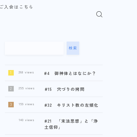
ご入会はこちら
検索
268
views
#4 御神体とはなにか？
255
views
#15 穴づりの拷問
159
views
#32 キリスト教の左傾化
140
views
#21 「末法思想」と「浄
土信仰」