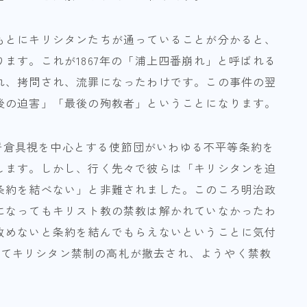
もとにキリシタンたちが通っていることが分かると、
ます。これが1867年の「浦上四番崩れ」と呼ばれる
れ、拷問され、流罪になったわけです。この事件の翌
後の迫害」「最後の殉教者」ということになります。
から岩倉具視を中心とする使節団がいわゆる不平等条約を
します。しかし、行く先々で彼らは「キリシタンを迫
条約を結べない」と非難されました。このころ明治政
になってもキリスト教の禁教は解かれていなかったわ
改めないと条約を結んでもらえないということに気付
よってキリシタン禁制の高札が撤去され、ようやく禁教