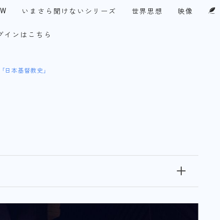
EW
いまさら聞けないシリーズ
世界思想
映像
グインはこちら
UPF-Japan代表メッセージ
・アメリカ
今月の１テーマ
察眼
「日本基督教史」
談論風発
チ！永田町
コリア・ファイル