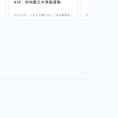
#28 内村鑑三の再臨運動
2019.09.03
いまさら聞けない「日本基督教
2019.03.19
いまさら聞
史」
史」