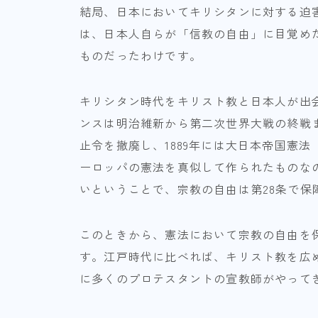
結局、日本においてキリシタンに対する迫
は、日本人自らが「信教の自由」に目覚め
ものだったわけです。
キリシタン時代をキリスト教と日本人が出会
ンスは明治維新から第二次世界大戦の終戦ま
止令を撤廃し、1889年には大日本帝国憲
ーロッパの憲法を真似して作られたものな
いということで、宗教の自由は第28条で保
このときから、憲法において宗教の自由を
す。江戸時代に比べれば、キリスト教を広
に多くのプロテスタントの宣教師がやって