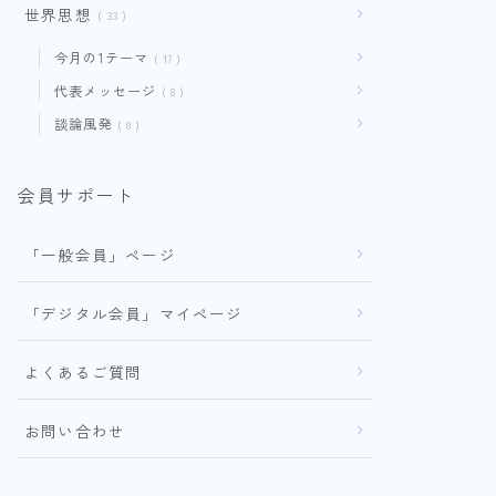
世界思想
33
今月の1テーマ
17
代表メッセージ
8
談論風発
8
会員サポート
「一般会員」ページ
「デジタル会員」マイページ
よくあるご質問
お問い合わせ