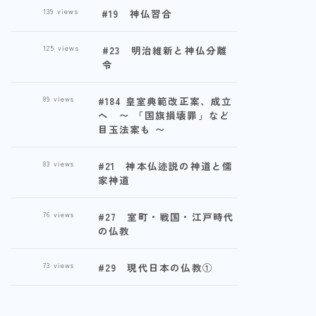
139
views
#19 神仏習合
125
views
#23 明治維新と神仏分離
令
89
views
#184 皇室典範改正案、成立
へ 〜 「国旗損壊罪」など
目玉法案も 〜
83
views
#21 神本仏迹説の神道と儒
家神道
76
views
#27 室町・戦国・江戸時代
の仏教
73
views
#29 現代日本の仏教①