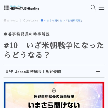
MENU
2018.01.02
2024.06.02
いまさら聞けない「北朝鮮問題」
ご入会はこちら
魚谷事務総長の時事解説
#10 いざ米朝戦争になった
ログインはこちら
らどうなる？
「HEIWATAISHI:online」について
UPF-Japan事務総長 | 魚谷俊輔
プライバシーポリシー
よくあるご質問
お問い合わせ