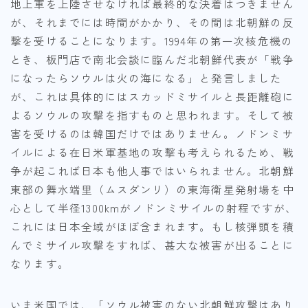
地上軍を上陸させなければ最終的な決着はつきません
が、それまでには時間がかかり、その間は北朝鮮の反
撃を受けることになります。1994年の第一次核危機の
とき、板門店で南北会談に臨んだ北朝鮮代表が「戦争
になったらソウルは火の海になる」と発言しました
が、これは具体的にはスカッドミサイルと長距離砲に
よるソウルの攻撃を指すものと思われます。そして被
害を受けるのは韓国だけではありません。ノドンミサ
イルによる在日米軍基地の攻撃も考えられるため、戦
争が起これば日本も他人事ではいられません。北朝鮮
東部の舞水端里（ムスダンリ）の東海衛星発射場を中
心として半径1300kmがノドンミサイルの射程ですが、
これには日本全域がほぼ含まれます。もし核弾頭を積
んでミサイル攻撃をすれば、甚大な被害が出ることに
なります。
いま米国では、「ソウル被害のない北朝鮮攻撃はあり