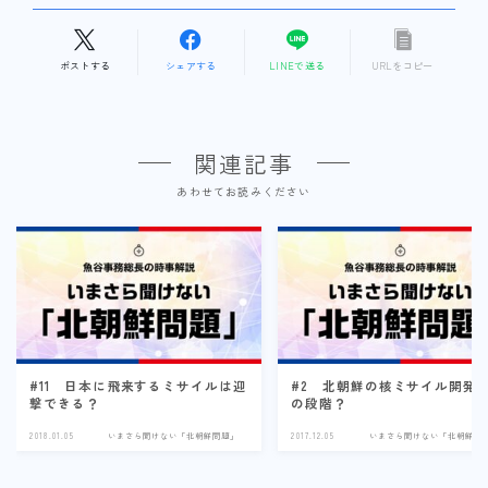
ポストする
シェアする
LINEで送る
URLをコピー
関連記事
あわせてお読みください
#11 日本に飛来するミサイルは迎
#2 北朝鮮の核ミサイル開発
撃できる？
の段階？
2018.01.05
いまさら聞けない「北朝鮮問題」
2017.12.05
いまさら聞けない「北朝鮮問