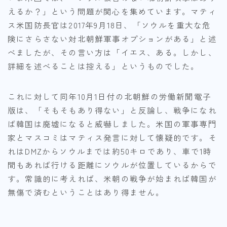
えるか？」という問題が関心を集めています。マティ
ス米国防長官は2017年9月18日、「ソウルを重大な危
険にさらさない対北朝鮮軍事オプションがある」と述
べましたが、その言い方は「イエス、ある。しかし、
詳細を述べることは控える」というものでした。
これに対して同年10月1日付の北朝鮮の労働新聞電子
版は、「そもそもあり得ない」と反論し、戦争になれ
ば韓国は廃墟になると威嚇しました。米国の軍事専門
家とマスコミはマティス発言に対して懐疑的です。そ
れはDMZからソウルまでは約50キロであり、車で1時
間もあれば行ける距離にソウルが位置しているからで
す。常識的に考えれば、米朝の戦争が始まれば韓国が
無傷で済むということはあり得ません。