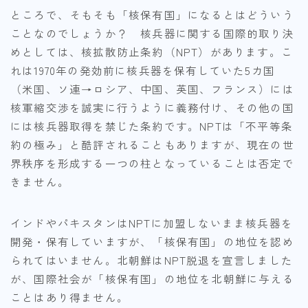
ところで、そもそも「核保有国」になるとはどういう
ことなのでしょうか？ 核兵器に関する国際的取り決
めとしては、核拡散防止条約（NPT）があります。こ
れは1970年の発効前に核兵器を保有していた5カ国
（米国、ソ連→ロシア、中国、英国、フランス）には
核軍縮交渉を誠実に行うように義務付け、その他の国
には核兵器取得を禁じた条約です。NPTは「不平等条
約の極み」と酷評されることもありますが、現在の世
界秩序を形成する一つの柱となっていることは否定で
きません。
インドやパキスタンはNPTに加盟しないまま核兵器を
開発・保有していますが、「核保有国」の地位を認め
られてはいません。北朝鮮はNPT脱退を宣言しました
が、国際社会が「核保有国」の地位を北朝鮮に与える
ことはあり得ません。