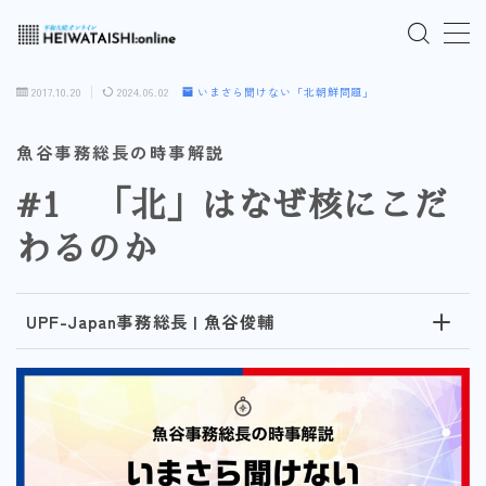
MENU
2017.10.20
2024.06.02
いまさら聞けない「北朝鮮問題」
ご入会はこちら
魚谷事務総長の時事解説
#1 「北」はなぜ核にこだ
ログインはこちら
わるのか
「HEIWATAISHI:online」について
UPF-Japan事務総長 | 魚谷俊輔
プライバシーポリシー
よくあるご質問
お問い合わせ