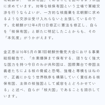
に求めています。対等な核保有国という立場で軍縮交
渉を行うならよいが、一方的な核廃棄を北朝鮮に求め
るような交渉は受け入れらないと主張しているので
す。北朝鮮が12年4月13日修正に憲法を修正し、自ら
を「核保有国」と新たに明記したことからも、その
「本気度」がうかがえます。
金正恩は16年5月の第7回朝鮮労働党大会における事業
総括報告で、「水素爆弾まで保有する、限りなく強大
な国力を持つ今日のわが共和国は、国際舞台で帝国主
義者たちによる核の脅威と恐喝、強権と専横をはねの
け、正義にかなう世界秩序を構築していく責任ある核
保有国、主体の核強国として威容をとどろかせてい
る」と述べ、自らが「核大国」であることを誇示して
います。