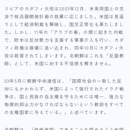
リビアのカダフィ大佐は2003年12月、米英両国との交
渉で核兵器開発計画の放棄に応じました。米国は見返
りとして経済制裁を解除し、国交正常化も果たしまし
た。しかし、11年の「アラブの春」の際に起きた内戦
で、欧米は反対勢力を支援する軍事介入を行い、カダ
フィ政権は崩壊に追い込まれ、同年10月にカダフィ大
佐は殺害されてしまいます。北朝鮮はこれを「反面教
師」として、米国に対する不信感を解きません。
03年5月に朝鮮中央通信は、「国際社会の一致した反
対にもかかわらず、米国によって強行されたイラク戦
争は、国と民族の自主権を守るためには唯一、強力な
物理的抑止力がなければならないという教訓をすべて
の主権国家に与えている。」と述べています。
北朝鮮は、「核保有国」であることを認めるよう米国