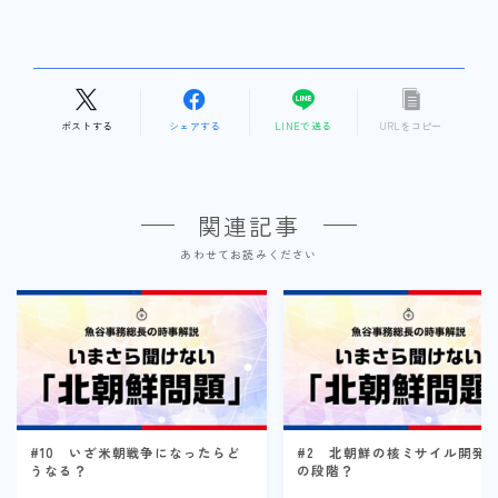
ポストする
シェアする
LINEで送る
URLをコピー
関連記事
あわせてお読みください
#10 いざ米朝戦争になったらど
#2 北朝鮮の核ミサイル開発
うなる？
の段階？