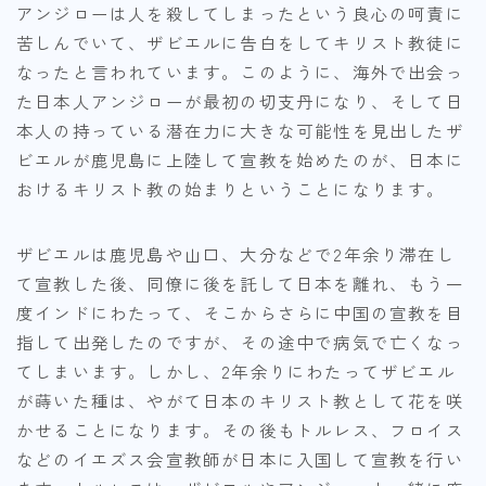
アンジローは人を殺してしまったという良心の呵責に
苦しんでいて、ザビエルに告白をしてキリスト教徒に
なったと言われています。このように、海外で出会っ
た日本人アンジローが最初の切支丹になり、そして日
本人の持っている潜在力に大きな可能性を見出したザ
ビエルが鹿児島に上陸して宣教を始めたのが、日本に
おけるキリスト教の始まりということになります。
ザビエルは鹿児島や山口、大分などで2年余り滞在し
て宣教した後、同僚に後を託して日本を離れ、もう一
度インドにわたって、そこからさらに中国の宣教を目
指して出発したのですが、その途中で病気で亡くなっ
てしまいます。しかし、2年余りにわたってザビエル
が蒔いた種は、やがて日本のキリスト教として花を咲
かせることになります。その後もトルレス、フロイス
などのイエズス会宣教師が日本に入国して宣教を行い