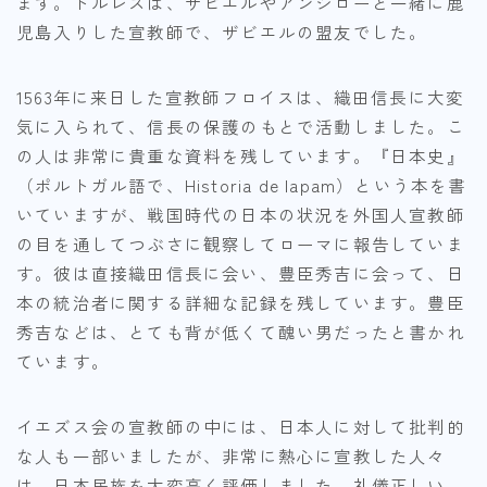
ます。トルレスは、ザビエルやアンジローと一緒に鹿
児島入りした宣教師で、ザビエルの盟友でした。
1563年に来日した宣教師フロイスは、織田信長に大変
気に入られて、信長の保護のもとで活動しました。こ
の人は非常に貴重な資料を残しています。『日本史』
（ポルトガル語で、Historia de Iapam）という本を書
いていますが、戦国時代の日本の状況を外国人宣教師
の目を通してつぶさに観察してローマに報告していま
す。彼は直接織田信長に会い、豊臣秀吉に会って、日
本の統治者に関する詳細な記録を残しています。豊臣
秀吉などは、とても背が低くて醜い男だったと書かれ
ています。
イエズス会の宣教師の中には、日本人に対して批判的
な人も一部いましたが、非常に熱心に宣教した人々
は、日本民族を大変高く評価しました。礼儀正しい