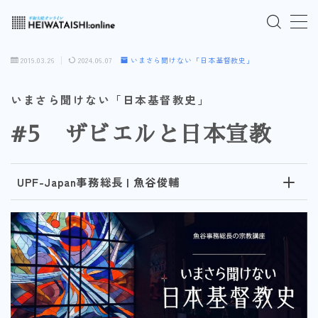
MENU
2019.03.26
2024.06.07
いまさら聞けない「日本基督教史」
ご入会はこちら
いまさら聞けない「日本基督教史」
#5 ザビエルと日本宣教
ログインはこちら
「HEIWATAISHI:online」について
UPF-Japan事務総長 | 魚谷俊輔
プライバシーポリシー
よくあるご質問
お問い合わせ